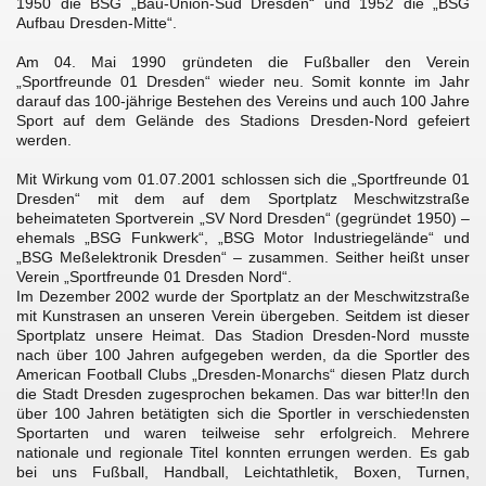
1950 die BSG „Bau-Union-Süd Dresden“ und 1952 die „BSG 
Aufbau Dresden-Mitte“.
Am 04. Mai 1990 gründeten die Fußballer den Verein 
„Sportfreunde 01 Dresden“ wieder neu. Somit konnte im Jahr 
darauf das 100-jährige Bestehen des Vereins und auch 100 Jahre 
Sport auf dem Gelände des Stadions Dresden-Nord gefeiert 
werden.
Mit Wirkung vom 01.07.2001 schlossen sich die „Sportfreunde 01 
Dresden“ mit dem auf dem Sportplatz Meschwitzstraße 
beheimateten Sportverein „SV Nord Dresden“ (gegründet 1950) – 
ehemals „BSG Funkwerk“, „BSG Motor Industriegelände“ und 
„BSG Meßelektronik Dresden“ – zusammen. Seither heißt unser 
Verein „Sportfreunde 01 Dresden Nord“.
Im Dezember 2002 wurde der Sportplatz an der Meschwitzstraße 
mit Kunstrasen an unseren Verein übergeben. Seitdem ist dieser 
Sportplatz unsere Heimat. Das Stadion Dresden-Nord musste 
nach über 100 Jahren aufgegeben werden, da die Sportler des 
American Football Clubs „Dresden-Monarchs“ diesen Platz durch 
die Stadt Dresden zugesprochen bekamen. Das war bitter!In den 
über 100 Jahren betätigten sich die Sportler in verschiedensten 
Sportarten und waren teilweise sehr erfolgreich. Mehrere 
nationale und regionale Titel konnten errungen werden. Es gab 
bei uns Fußball, Handball, Leichtathletik, Boxen, Turnen, 