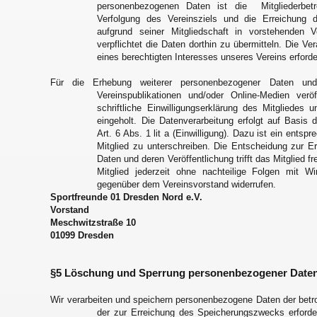
personenbezogenen Daten ist die Mitgliederbet
Verfolgung des Vereinsziels und die Erreichung 
aufgrund seiner Mitgliedschaft in vorstehenden 
verpflichtet die Daten dorthin zu übermitteln. Die Ve
eines berechtigten Interesses unseres Vereins erforder
Für die Erhebung weiterer personenbezogener Daten un
Vereinspublikationen und/oder Online-Medien veröf
schriftliche Einwilligungserklärung des Mitgliede
eingeholt. Die Datenverarbeitung erfolgt auf Basis
Art. 6 Abs. 1 lit a (Einwilligung). Dazu ist ein ents
Mitglied zu unterschreiben. Die Entscheidung zur E
Daten und deren Veröffentlichung trifft das Mitglied f
Mitglied jederzeit ohne nachteilige Folgen mit W
gegenüber dem Vereinsvorstand widerrufen.
Sportfreunde 01 Dresden Nord e.V.
Vorstand
Meschwitzstraße 10
01099 Dresden
§5 Löschung und Sperrung personenbezogener Date
Wir verarbeiten und speichern personenbezogene Daten der betro
der zur Erreichung des Speicherungszwecks erforder