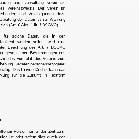
reuung und -verwaltung sowie die
des Vereinszwecks. Der Verein ist
Verbänden und Vereinigungen dazu
rarbeitung der Daten ist zur Wahrung
lich (Art. 6 Abs. 1 lit. f DSGVO).
d für solche Daten, die in den
fentlicht werden sollen, wird eine
s unter Beachtung des Art. 7 DSGVO
 der gesetzlichen Bestimmungen des
prechendes Formblatt des Vereins vom
rhebung weiterer personenbezogener
reiwillig. Das Einverständnis kann das
irkung für die Zukunft in Textform
n
ffenen Person nur für den Zeitraum,
lich ist oder sofern dies durch den