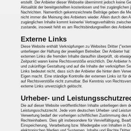
erstellt. Der Anbieter dieser Webseite übernimmt jedoch keine Ge
Aktualität der bereitgestellten kostenlosen und frei zugänglichen
Nachrichten. Namentlich gekennzeichnete Beiträge geben die Me
nicht immer die Meinung des Anbieters wieder. Allein durch den A
zugänglichen Inhalte kommt keinerlei Vertragsverhältnis zwisch
zustande, insoweit fehlt es am Rechtsbindungswillen des Anbiete
Externe Links
Diese Website enthält Verknüpfungen zu Websites Dritter ("exter
unterliegen der Haftung der jeweiligen Betreiber. Der Anbieter ha
externen Links die fremden Inhalte daraufhin überprüft, ob etw
Zeitpunkt waren keine Rechtsverstöße ersichtlich. Der Anbieter hat
und zukünftige Gestaltung und auf die Inhalte der verknüpften S
Links bedeutet nicht, dass sich der Anbieter die hinter dem Verwe
Eigen macht. Eine ständige Kontrolle der externen Links ist für 
auf Rechtsverstöße nicht zumutbar. Bei Kenntnis von Rechtsver
externe Links unverzüglich gelöscht.
Urheber- und Leistungsschutzre
Die auf dieser Website veröffentlichten Inhalte unterliegen dem 
Leistungsschutzrecht. Jede vom deutschen Urheber- und Leistun
Verwertung bedarf der vorherigen schriftlichen Zustimmung des An
Rechteinhabers. Dies gilt insbesondere für Vervielfältigung, Bea
Einspeicherung, Verarbeitung bzw. Wiedergabe von Inhalten in 
elektronischen Medien und Systemen. Inhalte und Rechte Dritter 