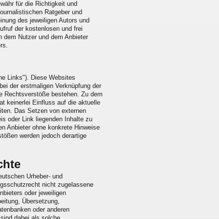
währ für die Richtigkeit und
 journalistischen Ratgeber und
inung des jeweiligen Autors und
ufruf der kostenlosen und frei
en dem Nutzer und dem Anbieter
rs.
ne Links"). Diese Websites
t bei der erstmaligen Verknüpfung der
aige Rechtsverstöße bestehen. Zu dem
 keinerlei Einfluss auf die aktuelle
eiten. Das Setzen von externen
is oder Link liegenden Inhalte zu
den Anbieter ohne konkrete Hinweise
stößen werden jedoch derartige
chte
deutschen Urheber- und
gsschutzrecht nicht zugelassene
bieters oder jeweiligen
rbeitung, Übersetzung,
Datenbanken oder anderen
sind dabei als solche