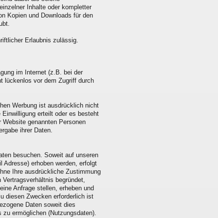
einzelner Inhalte oder kompletter
g von Kopien und Downloads für den
ubt.
iftlicher Erlaubnis zulässig.
gung im Internet (z.B. bei der
t lückenlos vor dem Zugriff durch
en Werbung ist ausdrücklich nicht
 Einwilligung erteilt oder es besteht
ser Website genannten Personen
rgabe ihrer Daten.
ten besuchen. Soweit auf unseren
 Adresse) erhoben werden, erfolgt
n ohne Ihre ausdrückliche Zustimmung
 Vertragsverhältnis begründet,
 eine Anfrage stellen, erheben und
 diesen Zwecken erforderlich ist
bezogene Daten soweit dies
s zu ermöglichen (Nutzungsdaten).