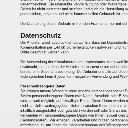
gekennzeichnet. Die unerlaubte Vervielfältigung oder Weitergabe 
Seiten ist nicht gestattet und strafbar. Lediglich die Herstellun
persönlichen, privaten und nicht kommerziellen Gebrauch ist erla
Die Darstellung dieser Website in fremden Frames ist nur mit schr
Datenschutz
Der Anbieter weist ausdrücklich darauf hin, dass die Datenübertra
Kommunikation per E-Mail) Sicherheitslücken aufweisen und nich
Dritte geschützt werden kann.
Die Verwendung der Kontaktdaten des Impressums zur gewerblich
erwünscht, es sei denn der Anbieter hatte zuvor seine schriftliche
bereits eine Geschäftsbeziehung. Der Anbieter und alle auf die
widersprechen hiermit jeder kommerziellen Verwendung und Weite
Personenbezogene Daten
Sie können unsere Webseite ohne Angabe personenbezogener Da
Seiten personenbezogene Daten (wie Name, Anschrift oder E-Mail
dies, soweit möglich, auf freiwilliger Basis. Diese Daten werde
nicht an Dritte weitergegeben. Sofern zwischen Ihnen und uns ein
inhaltlich ausgestaltet oder geändert werden soll oder Sie an uns
verwenden wir personenbezogene Daten von Ihnen, soweit dies zu
(Bestandsdaten). Wir erheben, verarbeiten und nutzen personen
erforderlich ist, um Ihnen die Inanspruchnahme des Webangebot